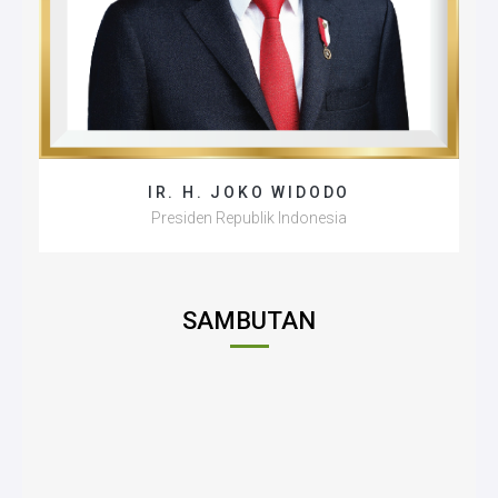
IR. H. JOKO WIDODO
Presiden Republik Indonesia
SAMBUTAN
N